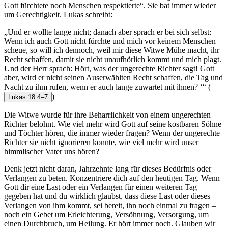
Gott fürchtete noch Menschen respektierte“. Sie bat immer wieder
um Gerechtigkeit. Lukas schreibt:
„Und er wollte lange nicht; danach aber sprach er bei sich selbst:
Wenn ich auch Gott nicht fürchte und mich vor keinem Menschen
scheue, so will ich dennoch, weil mir diese Witwe Mühe macht, ihr
Recht schaffen, damit sie nicht unaufhörlich kommt und mich plagt.
Und der Herr sprach: Hört, was der ungerechte Richter sagt! Gott
aber, wird er nicht seinen Auserwählten Recht schaffen, die Tag und
Nacht zu ihm rufen, wenn er auch lange zuwartet mit ihnen? ‘“
(
)
Lukas 18:4–7
Die Witwe wurde für ihre Beharrlichkeit von einem ungerechten
Richter belohnt. Wie viel mehr wird Gott auf seine kostbaren Söhne
und Töchter hören, die immer wieder fragen? Wenn der ungerechte
Richter sie nicht ignorieren konnte, wie viel mehr wird unser
himmlischer Vater uns hören?
Denk jetzt nicht daran, Jahrzehnte lang für dieses Bedürfnis oder
Verlangen zu beten. Konzentriere dich auf den heutigen Tag. Wenn
Gott dir eine Last oder ein Verlangen für einen weiteren Tag
gegeben hat und du wirklich glaubst, dass diese Last oder dieses
Verlangen von ihm kommt, sei bereit, ihn noch einmal zu fragen –
noch ein Gebet um Erleichterung, Versöhnung, Versorgung, um
einen Durchbruch, um Heilung. Er hört immer noch. Glauben wir