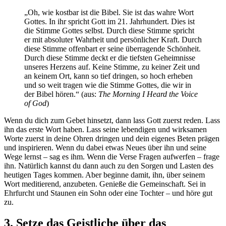
„Oh, wie kostbar ist die Bibel. Sie ist das wahre Wort
Gottes. In ihr spricht Gott im 21. Jahrhundert. Dies ist
die Stimme Gottes selbst. Durch diese Stimme spricht
er mit absoluter Wahrheit und persönlicher Kraft. Durch
diese Stimme offenbart er seine überragende Schönheit.
Durch diese Stimme deckt er die tiefsten Geheimnisse
unseres Herzens auf. Keine Stimme, zu keiner Zeit und
an keinem Ort, kann so tief dringen, so hoch erheben
und so weit tragen wie die Stimme Gottes, die wir in
der Bibel hören.“ (aus:
The Morning I Heard the Voice
of God
)
Wenn du dich zum Gebet hinsetzt, dann lass Gott zuerst reden. Lass
ihn das erste Wort haben. Lass seine lebendigen und wirksamen
Worte zuerst in deine Ohren dringen und dein eigenes Beten prägen
und inspirieren. Wenn du dabei etwas Neues über ihn und seine
Wege lernst – sag es ihm. Wenn die Verse Fragen aufwerfen – frage
ihn. Natürlich kannst du dann auch zu den Sorgen und Lasten des
heutigen Tages kommen. Aber beginne damit, ihn, über seinem
Wort meditierend, anzubeten. Genieße die Gemeinschaft. Sei in
Ehrfurcht und Staunen ein Sohn oder eine Tochter – und höre gut
zu.
3. Setze das Geistliche über das