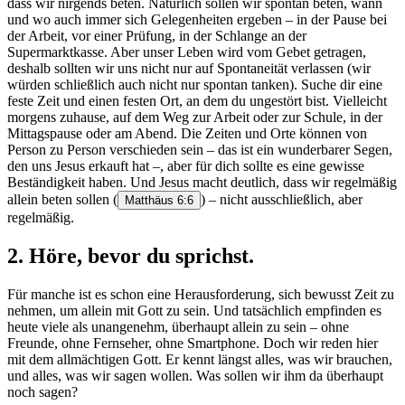
dass wir nirgends beten. Natürlich sollen wir spontan beten, wann
und wo auch immer sich Gelegenheiten ergeben – in der Pause bei
der Arbeit, vor einer Prüfung, in der Schlange an der
Supermarktkasse. Aber unser Leben wird vom Gebet getragen,
deshalb sollten wir uns nicht nur auf Spontaneität verlassen (wir
würden schließlich auch nicht nur spontan tanken). Suche dir eine
feste Zeit und einen festen Ort, an dem du ungestört bist. Vielleicht
morgens zuhause, auf dem Weg zur Arbeit oder zur Schule, in der
Mittagspause oder am Abend. Die Zeiten und Orte können von
Person zu Person verschieden sein – das ist ein wunderbarer Segen,
den uns Jesus erkauft hat –, aber für dich sollte es eine gewisse
Beständigkeit haben. Und Jesus macht deutlich, dass wir regelmäßig
allein beten sollen
(
) – nicht ausschließlich, aber
Matthäus 6:6
regelmäßig.
2. Höre, bevor du sprichst.
Für manche ist es schon eine Herausforderung, sich bewusst Zeit zu
nehmen, um allein mit Gott zu sein. Und tatsächlich empfinden es
heute viele als unangenehm, überhaupt allein zu sein – ohne
Freunde, ohne Fernseher, ohne Smartphone. Doch wir reden hier
mit dem allmächtigen Gott. Er kennt längst alles, was wir brauchen,
und alles, was wir sagen wollen. Was sollen wir ihm da überhaupt
noch sagen?