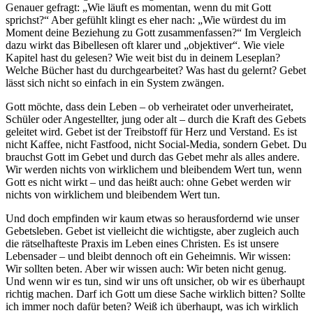
Genauer gefragt: „Wie läuft es momentan, wenn du mit Gott
sprichst?“ Aber gefühlt klingt es eher nach: „Wie würdest du im
Moment deine Beziehung zu Gott zusammenfassen?“ Im Vergleich
dazu wirkt das Bibellesen oft klarer und „objektiver“. Wie viele
Kapitel hast du gelesen? Wie weit bist du in deinem Leseplan?
Welche Bücher hast du durchgearbeitet? Was hast du gelernt? Gebet
lässt sich nicht so einfach in ein System zwängen.
Gott möchte, dass dein Leben – ob verheiratet oder unverheiratet,
Schüler oder Angestellter, jung oder alt – durch die Kraft des Gebets
geleitet wird. Gebet ist der Treibstoff für Herz und Verstand. Es ist
nicht Kaffee, nicht Fastfood, nicht Social-Media, sondern Gebet. Du
brauchst Gott im Gebet und durch das Gebet mehr als alles andere.
Wir werden nichts von wirklichem und bleibendem Wert tun, wenn
Gott es nicht wirkt – und das heißt auch: ohne Gebet werden wir
nichts von wirklichem und bleibendem Wert tun.
Und doch empfinden wir kaum etwas so herausfordernd wie unser
Gebetsleben. Gebet ist vielleicht die wichtigste, aber zugleich auch
die rätselhafteste Praxis im Leben eines Christen. Es ist unsere
Lebensader – und bleibt dennoch oft ein Geheimnis. Wir wissen:
Wir sollten beten. Aber wir wissen auch: Wir beten nicht genug.
Und wenn wir es tun, sind wir uns oft unsicher, ob wir es überhaupt
richtig machen. Darf ich Gott um diese Sache wirklich bitten? Sollte
ich immer noch dafür beten? Weiß ich überhaupt, was ich wirklich