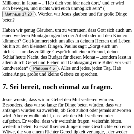
Millionen in Japan – „‘Heb dich von hier nach dort,’ und er wird
sich bewegen, und nichts wird euch unmöglich sein“
(
). Werden wir Jesus glauben und für große Dinge
Matthäus 17:20
beten?
Haben wir genug Glauben, um zu vertrauen, dass Gott sich auch um
einen weiteren Montagmorgen bei der Arbeit oder mit den Kindern
kümmert? Gott kümmert sich um alles in deinem Herzen und Leben,
bis hin zu den kleinsten Dingen. Paulus sagt: „Sorgt euch um
nichts“ – um das zufällige Gespräch mit einem Freund, deinen
Schlaf heute Nacht, das Budget für diesen Monat – „sondern lasst in
allem durch Gebet und Flehen mit Danksagung eure Bitten vor Gott
kundwerden“
(
). Alles und jedes, jeden Tag. Hab
Philipper 4:6
keine Angst, große und kleine Gebete zu sprechen.
7. Sei bereit, noch einmal zu fragen.
Jesus wusste, dass wir im Gebet den Mut verlieren würden.
Besonders, dass wir so lange für Dinge beten würden, dass wir
anfangen würden zu zweifeln, ob Gott zuhört oder jemals antworten
wird. Aber er wollte nicht, dass wir den Mut verlieren oder
aufgeben. Er wollte, dass wir weiterhin fragen, weiterhin bitten,
weiterhin beten. Er erzählt seinen Jüngern eine Geschichte von einer
Witwe, die von einem Richter Gerechtigkeit verlangte, „der weder