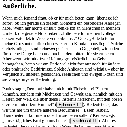
Äußerliche.
Wenn mich jemand fragt, ob er für mich beten kann, überlege ich
sofort, ob ich gerade (in diesem Moment) ein besonderes Anliegen
habe. Wenn mir nichts einfällt, denke ich an Menschen in meinem
Umfeld, die gerade Nöte haben: „Bitte bete für meinen Kollegen,
dessen Vater letzte Woche verstorben ist.“ Oder: „Bitte bete für
meine Großmutter, die schon wieder im Krankenhaus liegt.“ Solche
Gebetsanliegen sind keineswegs falsch – im Gegenteil, wir sollen
für solche Dinge beten und auch andere bitten, für sie zu beten.
Aber wenn wir mit dieser Haltung grundsätzlich ans Gebet
herangehen, beten wir am Ende vielleicht fast nur noch für äußere
oder praktische Bedürfnisse. Solche Anliegen sind wichtig – aber im
Vergleich zu unseren geistlichen, seelischen und ewigen Nöten sind
sie von geringerer Bedeutung.
Paulus sagt: „Denn wir haben nicht mit Fleisch und Blut zu
kämpfen, sondern mit Mächtigen und Gewaltigen, nämlich mit den
Herren der Welt, die über diese Finsternis herrschen, mit den bösen
Geistern unter dem Himmel“
(
). Bedeutet das, dass
Epheser 6:12
wir uns nie um unsere äußeren Bedürfnisse – Essen, Arbeit,
Krankheiten – kümmern oder für sie beten sollen? Keineswegs.
„Unser tägliches Brot gib uns heute“
(
). Aber es
Matthäus 6:11
bedeutet, dass das Leben sich im Wesentlichen um unsichtbare