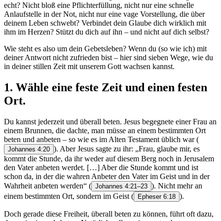
echt? Nicht bloß eine Pflichterfüllung, nicht nur eine schnelle
Anlaufstelle in der Not, nicht nur eine vage Vorstellung, die über
deinem Leben schwebt? Verbindet dein Glaube dich wirklich mit
ihm im Herzen? Stützt du dich auf ihn – und nicht auf dich selbst?
Wie steht es also um dein Gebetsleben? Wenn du (so wie ich) mit
deiner Antwort nicht zufrieden bist – hier sind sieben Wege, wie du
in deiner stillen Zeit mit unserem Gott wachsen kannst.
1. Wähle eine feste Zeit und einen festen
Ort.
Du kannst jederzeit und überall beten. Jesus begegnete einer Frau an
einem Brunnen, die dachte, man müsse an einem bestimmten Ort
beten und anbeten – so wie es im Alten Testament üblich war
(
). Aber Jesus sagte zu ihr: „Frau, glaube mir, es
Johannes 4:20
kommt die Stunde, da ihr weder auf diesem Berg noch in Jerusalem
den Vater anbeten werdet. […] Aber die Stunde kommt und ist
schon da, in der die wahren Anbeter den Vater im Geist und in der
Wahrheit anbeten werden“
(
). Nicht mehr an
Johannes 4:21–23
einem bestimmten Ort, sondern im Geist
(
).
Epheser 6:18
Doch gerade diese Freiheit, überall beten zu können, führt oft dazu,