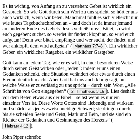
Es ist wichtig, von Anfang an zu verstehen: Gebet ist wirklich ein
Gespräch. So wie Gott durch sein Wort zu uns spricht, so hört er uns
auch wirklich, wenn wir beten. Manchmal fühlt es sich vielleicht nur
wie lautes Tagebuchschreiben an – und doch ist da immer jemand
am anderen Ende des Gebets. Jesus verheißt uns: „Bittet, so wird
euch gegeben; suchet, so werdet ihr finden; klopft an, so wird euch
aufgetan! Denn wer bittet, empfängt; und wer sucht, der findet; und
wer anklopft, dem wird aufgetan“
(
). Ein wirklicher
Matthäus 7:7–8
Geber, ein wirklicher Ratgeber, ein wirklicher Gastgeber.
Gott kann an jedem Tag, wie er es will, in einer besonderen Weise
durch seinen Geist wirken oder „reden“: indem er uns einen
Gedanken schenkt, eine Situation verändert oder etwas durch einen
Freund deutlich macht. Aber Gott hat uns auch klar gesagt, auf
welche Weise er zuverlässig zu uns spricht – durch sein Wort. „Alle
Schrift ist von Gott eingegeben“
(
). Lies deshalb
2. Timotheus 3:16
vor dem Beten etwas aus der Bibel – selbst wenn es nur ein
einzelner Vers ist. Diese Worte Gottes sind „lebendig und wirksam
und schärfer als jedes zweischneidige Schwert; sie dringen durch,
bis sie scheiden Seele und Geist, Mark und Bein, und sie sind ein
Richter der Gedanken und Gesinnungen des Herzens“
(
).
Hebräer 4:12
John Piper schreibt: