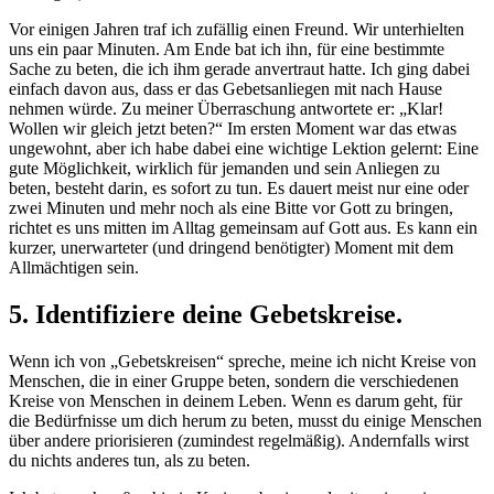
Vor einigen Jahren traf ich zufällig einen Freund. Wir unterhielten
uns ein paar Minuten. Am Ende bat ich ihn, für eine bestimmte
Sache zu beten, die ich ihm gerade anvertraut hatte. Ich ging dabei
einfach davon aus, dass er das Gebetsanliegen mit nach Hause
nehmen würde. Zu meiner Überraschung antwortete er: „Klar!
Wollen wir gleich jetzt beten?“ Im ersten Moment war das etwas
ungewohnt, aber ich habe dabei eine wichtige Lektion gelernt: Eine
gute Möglichkeit, wirklich für jemanden und sein Anliegen zu
beten, besteht darin, es sofort zu tun. Es dauert meist nur eine oder
zwei Minuten und mehr noch als eine Bitte vor Gott zu bringen,
richtet es uns mitten im Alltag gemeinsam auf Gott aus. Es kann ein
kurzer, unerwarteter (und dringend benötigter) Moment mit dem
Allmächtigen sein.
5. Identifiziere deine Gebetskreise
.
Wenn ich von „Gebetskreisen“ spreche, meine ich nicht Kreise von
Menschen, die in einer Gruppe beten, sondern die verschiedenen
Kreise von Menschen in deinem Leben. Wenn es darum geht, für
die Bedürfnisse um dich herum zu beten, musst du einige Menschen
über andere priorisieren (zumindest regelmäßig). Andernfalls wirst
du nichts anderes tun, als zu beten.