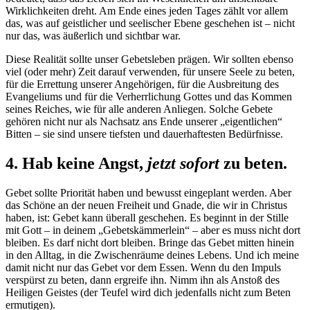
Wirklichkeiten dreht. Am Ende eines jeden Tages zählt vor allem
das, was auf geistlicher und seelischer Ebene geschehen ist – nicht
nur das, was äußerlich und sichtbar war.
Diese Realität sollte unser Gebetsleben prägen. Wir sollten ebenso
viel (oder mehr) Zeit darauf verwenden, für unsere Seele zu beten,
für die Errettung unserer Angehörigen, für die Ausbreitung des
Evangeliums und für die Verherrlichung Gottes und das Kommen
seines Reiches, wie für alle anderen Anliegen. Solche Gebete
gehören nicht nur als Nachsatz ans Ende unserer „eigentlichen“
Bitten – sie sind unsere tiefsten und dauerhaftesten Bedürfnisse.
4. Hab keine Angst,
jetzt
sofort
zu beten
.
Gebet sollte Priorität haben und bewusst eingeplant werden. Aber
das Schöne an der neuen Freiheit und Gnade, die wir in Christus
haben, ist: Gebet kann überall geschehen. Es beginnt in der Stille
mit Gott – in deinem „Gebetskämmerlein“ – aber es muss nicht dort
bleiben. Es darf nicht dort bleiben. Bringe das Gebet mitten hinein
in den Alltag, in die Zwischenräume deines Lebens. Und ich meine
damit nicht nur das Gebet vor dem Essen. Wenn du den Impuls
verspürst zu beten, dann ergreife ihn. Nimm ihn als Anstoß des
Heiligen Geistes (der Teufel wird dich jedenfalls nicht zum Beten
ermutigen).