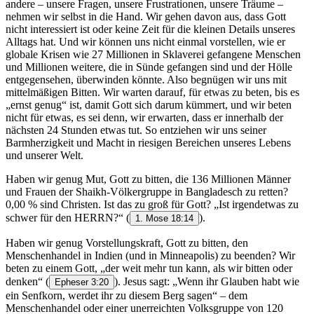
andere – unsere Fragen, unsere Frustrationen, unsere Träume –
nehmen wir selbst in die Hand. Wir gehen davon aus, dass Gott
nicht interessiert ist oder keine Zeit für die kleinen Details unseres
Alltags hat. Und wir können uns nicht einmal vorstellen, wie er
globale Krisen wie 27 Millionen in Sklaverei gefangene Menschen
und Millionen weitere, die in Sünde gefangen sind und der Hölle
entgegensehen, überwinden könnte. Also begnügen wir uns mit
mittelmäßigen Bitten. Wir warten darauf, für etwas zu beten, bis es
„ernst genug“ ist, damit Gott sich darum kümmert, und wir beten
nicht für etwas, es sei denn, wir erwarten, dass er innerhalb der
nächsten 24 Stunden etwas tut. So entziehen wir uns seiner
Barmherzigkeit und Macht in riesigen Bereichen unseres Lebens
und unserer Welt.
Haben wir genug Mut, Gott zu bitten, die 136 Millionen Männer
und Frauen der Shaikh-Völkergruppe in Bangladesch zu retten?
0,00 % sind Christen. Ist das zu groß für Gott? „Ist irgendetwas zu
schwer für den HERRN?“
(
).
1. Mose 18:14
Haben wir genug Vorstellungskraft, Gott zu bitten, den
Menschenhandel in Indien (und in Minneapolis) zu beenden? Wir
beten zu einem Gott, „der weit mehr tun kann, als wir bitten oder
denken“
(
). Jesus sagt: „Wenn ihr Glauben habt wie
Epheser 3:20
ein Senfkorn, werdet ihr zu diesem Berg sagen“ – dem
Menschenhandel oder einer unerreichten Volksgruppe von 120