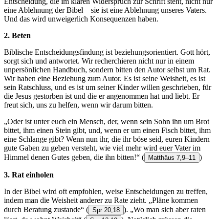
Entscheidung, die im klaren Widerspruch zur Schrift steht, nicht nur
eine Ablehnung der Bibel – sie ist eine Ablehnung unseres Vaters.
Und das wird unweigerlich Konsequenzen haben.
2. Beten
Biblische Entscheidungsfindung ist beziehungsorientiert. Gott hört,
sorgt sich und antwortet. Wir recherchieren nicht nur in einem
unpersönlichen Handbuch, sondern bitten den Autor selbst um Rat.
Wir haben eine Beziehung zum Autor. Es ist seine Weisheit, es ist
sein Ratschluss, und es ist um seiner Kinder willen geschrieben, für
die Jesus gestorben ist und die er angenommen hat und liebt. Er
freut sich, uns zu helfen, wenn wir darum bitten.
„Oder ist unter euch ein Mensch, der, wenn sein Sohn ihn um Brot
bittet, ihm einen Stein gibt, und, wenn er um einen Fisch bittet, ihm
eine Schlange gibt? Wenn nun ihr, die ihr böse seid, euren Kindern
gute Gaben zu geben versteht, wie viel mehr wird euer Vater im
Himmel denen Gutes geben, die ihn bitten!“
(
)
Matthäus 7,9–11
3. Rat einholen
In der Bibel wird oft empfohlen, weise Entscheidungen zu treffen,
indem man die Weisheit anderer zu Rate zieht. „Pläne kommen
durch Beratung zustande“
(
). „Wo man sich aber raten
Spr 20,18