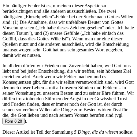
Ein häufiger Fehler ist es, nur einen dieser Aspekte zu
berücksichtigen und alle anderen auszuschließen. Die zwei
häufigsten „Einzelquellen“-Fehler bei der Suche nach Gottes Willen
sind: (1) Die Annahme, dass wir unfehlbare Deuter von Gottes
Vorsehung seien („Ich habe dieses Zeichen gesehen“ oder „Ich hatte
diesen Traum“), und (2) unsere Gefühle („Ich habe einfach das
Gefühl, dass dies Gottes Wille ist“). Wenn man nur eine dieser
Quellen nutzt und die anderen ausschließt, wird die Entscheidung
unausgewogen sein. Gott hat uns sein gesamtes Wort gegeben,
damit wir es nutzen.
In all dem dürfen wir Frieden und Zuversicht haben, weil Gott uns
liebt und bei jeder Entscheidung, die wir treffen, sein höchstes Ziel
erreichen wird. Auch wenn wir Fehler machen und es
Konsequenzen gibt, für die wir selbst verantwortlich sind, wird Gott
dennoch unser Leben – mit all unseren Sünden und Fehlern – in
seiner Vorsehung zu unserem Besten und zu seiner Ehre führen. Wir
dürfen trotz tobenden Stürmen der Angst in der Gewissheit Trost
und Frieden finden, dass er immer noch der Gott ist, der durch
seinen souveränen Willen alle Dinge zum Besten wirken lässt für
die, die Gott lieben und nach seinem Vorsatz berufen sind (vgl.
).
Röm 8,28
Dieser Artikel ist Teil der Sammlung
5 Dinge, die du wissen
solltest.