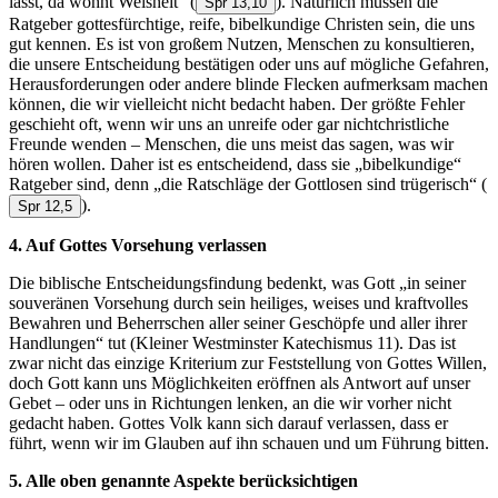
lässt, da wohnt Weisheit“
(
). Natürlich müssen die
Spr 13,10
Ratgeber gottesfürchtige, reife, bibelkundige Christen sein, die uns
gut kennen. Es ist von großem Nutzen, Menschen zu konsultieren,
die unsere Entscheidung bestätigen oder uns auf mögliche Gefahren,
Herausforderungen oder andere blinde Flecken aufmerksam machen
können, die wir vielleicht nicht bedacht haben. Der größte Fehler
geschieht oft, wenn wir uns an unreife oder gar nichtchristliche
Freunde wenden – Menschen, die uns meist das sagen, was wir
hören wollen. Daher ist es entscheidend, dass sie „bibelkundige“
Ratgeber sind, denn „die Ratschläge der Gottlosen sind trügerisch“
(
).
Spr 12,5
4. Auf Gottes Vorsehung verlassen
Die biblische Entscheidungsfindung bedenkt, was Gott „in seiner
souveränen Vorsehung durch sein heiliges, weises und kraftvolles
Bewahren und Beherrschen aller seiner Geschöpfe und aller ihrer
Handlungen“ tut (Kleiner Westminster Katechismus 11). Das ist
zwar nicht das einzige Kriterium zur Feststellung von Gottes Willen,
doch Gott kann uns Möglichkeiten eröffnen als Antwort auf unser
Gebet – oder uns in Richtungen lenken, an die wir vorher nicht
gedacht haben. Gottes Volk kann sich darauf verlassen, dass er
führt, wenn wir im Glauben auf ihn schauen und um Führung bitten.
5. Alle oben genannte Aspekte berücksichtigen