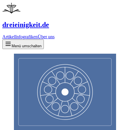
dreieinigkeit.de
Artikel
Infografiken
Über uns
Menü umschalten