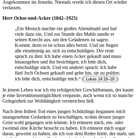
Angekommen im Jenseits. Niemals werde ich diesen Ort wieder
verlassen.
Herr Ochse-und-Acker (1842–1925)
„Ein Mensch machte ein großes Abendmahl und lud
viele dazu ein. Und zur Stunde des Mahls sandte er
seinen Knecht aus, um den Geladenen zu sagen:
Kommt, denn es ist schon alles bereit. Und sie fingen
alle einstimmig an, sich zu entschuldigen. Der erste
sprach zu ihm: Ich habe einen Acker gekauft und muss
hinausgehen und ihn besichtigen; ich bitte dich,
entschuldige mich. Und ein anderer sprach: Ich habe
fünf Joch Ochsen gekauft und gehe hin, sie zu prüfen;
ich bitte dich, entschuldige mich.“
(
)
Lukas 14:16–19
In jenem Leben war ich ein erfolgreicher Geschäftsmann, der kaum
je eine Investitionsmöglichkeit verpasste, auch wenn ich so manche
Gelegenheit zur Wohltätigkeit verstreichen ließ.
Nach dem frühen Tod eines jungen Schützlings begannen mich
unangenehme Gedanken zu beschäftigen, wohin dessen junger
Geist wohl gegangen sein könnte. Ich erinnere mich, ein- oder
zweimal eine Kirche besucht zu haben. Ich erinnere mich sogar
daran, geweint zu haben, als ich von dem Retter hörte, der starb, um