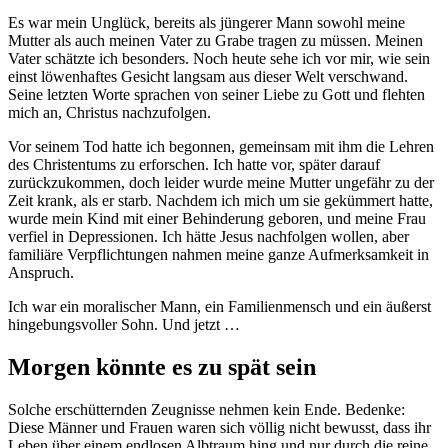
Es war mein Unglück, bereits als jüngerer Mann sowohl meine
Mutter als auch meinen Vater zu Grabe tragen zu müssen. Meinen
Vater schätzte ich besonders. Noch heute sehe ich vor mir, wie sein
einst löwenhaftes Gesicht langsam aus dieser Welt verschwand.
Seine letzten Worte sprachen von seiner Liebe zu Gott und flehten
mich an, Christus nachzufolgen.
Vor seinem Tod hatte ich begonnen, gemeinsam mit ihm die Lehren
des Christentums zu erforschen. Ich hatte vor, später darauf
zurückzukommen, doch leider wurde meine Mutter ungefähr zu der
Zeit krank, als er starb. Nachdem ich mich um sie gekümmert hatte,
wurde mein Kind mit einer Behinderung geboren, und meine Frau
verfiel in Depressionen. Ich hätte Jesus nachfolgen wollen, aber
familiäre Verpflichtungen nahmen meine ganze Aufmerksamkeit in
Anspruch.
Ich war ein moralischer Mann, ein Familienmensch und ein äußerst
hingebungsvoller Sohn. Und jetzt …
Morgen könnte es zu spät sein
Solche erschütternden Zeugnisse nehmen kein Ende. Bedenke:
Diese Männer und Frauen waren sich völlig nicht bewusst, dass ihr
Leben über einem endlosen Albtraum hing und nur durch die reine