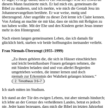
diesem Mann faszinierte mich. Er lud mich ein, gemeinsam die
Bibel zu studieren, und ich merkte, wie mich die Gestalt Jesu im
Johannesevangelium berührte. Er war weise, mutig und
überzeugend. Aber ungefähr zu dieser Zeit lernte ich Claire kennen.
Von Anfang an machte sie mir klar, dass sie nichts mit Religion zu
tun haben wollte. Mit der Ehe und den Kindern geriet Jesus immer
mehr in den Hintergrund.
Nach einem langen gemeinsamen Leben, das ich damals für
glücklich hielt, starben wir beide hoffnungslos ineinander verliebt.
Frau Niemals-Überzeugt (1955–1999)
„Zu ihnen gehören die, die sich in Häuser einschleichen
und leicht beeinflussbare Frauen gefangen nehmen, die
mit Sünden beladen sind und von allerlei Begierden
umgetrieben werden, die immer lernen und doch
niemals zur Erkenntnis der Wahrheit gelangen können.“
(
)
2. Timotheus 3:6–7
Ich starb mitten im Studium.
Ich stand an der Tür des ewigen Lebens, trat aber niemals hindurch;
ich lebte an der Grenze des verheißenen Landes, betrat es jedoch
nie. Jeder kann bezeugen, dass mich die Bibel im letzten Jahrzehnt