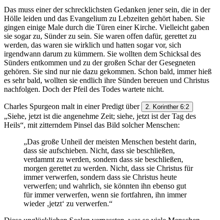
Das muss einer der schrecklichsten Gedanken jener sein, die in der
Hölle leiden und das Evangelium zu Lebzeiten gehört haben. Sie
gingen einige Male durch die Türen einer Kirche. Vielleicht gaben
sie sogar zu, Sünder zu sein. Sie waren offen dafür, gerettet zu
werden, das waren sie wirklich und hatten sogar vor, sich
irgendwann darum zu kümmern. Sie wollten dem Schicksal des
Sünders entkommen und zu der großen Schar der Gesegneten
gehören. Sie sind nur nie dazu gekommen. Schon bald, immer hieß
es sehr bald, wollten sie endlich ihre Sünden bereuen und Christus
nachfolgen. Doch der Pfeil des Todes wartete nicht.
Charles Spurgeon malt in einer Predigt über
2. Korinther 6:2
„Siehe, jetzt ist die angenehme Zeit; siehe, jetzt ist der Tag des
Heils“, mit zitterndem Pinsel das Bild solcher Menschen:
„Das große Unheil der meisten Menschen besteht darin,
dass sie aufschieben. Nicht, dass sie beschließen,
verdammt zu werden, sondern dass sie beschließen,
morgen gerettet zu werden. Nicht, dass sie Christus für
immer verwerfen, sondern dass sie Christus heute
verwerfen; und wahrlich, sie könnten ihn ebenso gut
für immer verwerfen, wenn sie fortfahren, ihn immer
wieder ‚jetzt‘ zu verwerfen.“