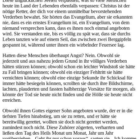
Diese unglücklichen Seelen verpassten, was so viele Menschen
heute im Land der Lebenden ebenfalls verpassen: Christus ist der
nötige Retter, der dich vor einem unmittelbar bevorstehenden
Verderben bewahrt. Sie hörten das Evangelium, aber sie erkannten
nie, dass es ein ernstes Evangelium ist, ein Evangelium, von dem
niemand versprechen kann, dass es ihnen noch einmal angeboten
wird. Sie verstanden nie, bis es völlig zu spät war, dass sie durchs
Leben tanzten wie auf einem Seil, das zwischen zwei Berggipfeln
gespannt ist, während unter ihnen ein wirbelnder Feuersee lag.
Hatten diese Menschen überhaupt Angst? Nein. Obwohl sie
jederzeit und aus nahezu jedem Grund in ihr völliges Verderben
hätten stürzen können; obwohl schon ein leichter Windstoß sie hätte
zu Fall bringen können; obwohl ein einziger Fehltritt sie hätte
vernichten können; obwohl eine einzige Sekunde ihr Schicksal für
immer hätte besiegeln können, scrollten sie durch ihre Bildschirme,
lachten, plauderten und fassten halbherzige Vorsätze für morgen, als
könnte der Tod sie heute nicht finden und die Hölle sie heute nicht
erreichen.
Obwohl ihnen Gottes eigener Sohn angeboten wurde, der er in die
tiefsten Tiefen hinabstieg, um sie zu retten, und er hätte sie
bereitwillig gerettet, wollten sie doch nicht gerettet werden,
zumindest noch nicht. Diese Zuhörer zögerten, verharrten und
ließen den Tag des Heils Monat um Monat, Jahr um Jahr
vorüberziehen. „Geht ihr nur schon voraus“, sagten sie. „Ich komme