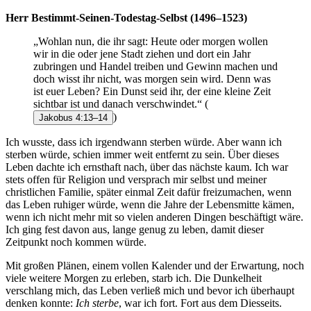
Herr Bestimmt-Seinen-Todestag-Selbst (1496–1523)
„Wohlan nun, die ihr sagt: Heute oder morgen wollen
wir in die oder jene Stadt ziehen und dort ein Jahr
zubringen und Handel treiben und Gewinn machen und
doch wisst ihr nicht, was morgen sein wird. Denn was
ist euer Leben? Ein Dunst seid ihr, der eine kleine Zeit
sichtbar ist und danach verschwindet.“
(
)
Jakobus 4:13–14
Ich wusste, dass ich irgendwann sterben würde. Aber wann ich
sterben würde, schien immer weit entfernt zu sein. Über dieses
Leben dachte ich ernsthaft nach, über das nächste kaum. Ich war
stets offen für Religion und versprach mir selbst und meiner
christlichen Familie, später einmal Zeit dafür freizumachen, wenn
das Leben ruhiger würde, wenn die Jahre der Lebensmitte kämen,
wenn ich nicht mehr mit so vielen anderen Dingen beschäftigt wäre.
Ich ging fest davon aus, lange genug zu leben, damit dieser
Zeitpunkt noch kommen würde.
Mit großen Plänen, einem vollen Kalender und der Erwartung, noch
viele weitere Morgen zu erleben, starb ich. Die Dunkelheit
verschlang mich, das Leben verließ mich und bevor ich überhaupt
denken konnte:
Ich sterbe
, war ich fort. Fort aus dem Diesseits.