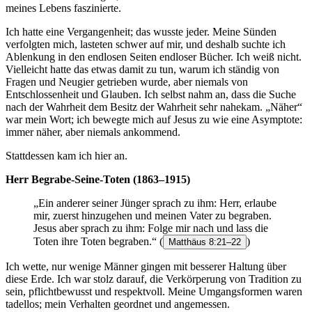
meines Lebens faszinierte.
Ich hatte eine Vergangenheit; das wusste jeder. Meine Sünden
verfolgten mich, lasteten schwer auf mir, und deshalb suchte ich
Ablenkung in den endlosen Seiten endloser Bücher. Ich weiß nicht.
Vielleicht hatte das etwas damit zu tun, warum ich ständig von
Fragen und Neugier getrieben wurde, aber niemals von
Entschlossenheit und Glauben. Ich selbst nahm an, dass die Suche
nach der Wahrheit dem Besitz der Wahrheit sehr nahekam. „Näher“
war mein Wort; ich bewegte mich auf Jesus zu wie eine Asymptote:
immer näher, aber niemals ankommend.
Stattdessen kam ich hier an.
Herr Begrabe-Seine-Toten (1863–1915)
„Ein anderer seiner Jünger sprach zu ihm: Herr, erlaube
mir, zuerst hinzugehen und meinen Vater zu begraben.
Jesus aber sprach zu ihm: Folge mir nach und lass die
Toten ihre Toten begraben.“
(
)
Matthäus 8:21–22
Ich wette, nur wenige Männer gingen mit besserer Haltung über
diese Erde. Ich war stolz darauf, die Verkörperung von Tradition zu
sein, pflichtbewusst und respektvoll. Meine Umgangsformen waren
tadellos; mein Verhalten geordnet und angemessen.