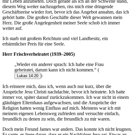
mir Leben anzubieten. Doch gerade als ich an der Schwelle stand,
diesem Weg weiter nachzugehen, riss mich eine dringende
Geschäftsreise wieder fort, bevor ich das Angebot annahm, das ich
gehört hatte. Die großen Geschäfte dieser Welt gewannen mein
Herz. Die große Angelegenheit meiner Seele schob ich immer
weiter auf.
Ich starb mit großem Reichtum und viel Landbesitz, ein
erbärmlicher Preis für eine Seele.
Herr Frischverheiratet (1939–2005)
„Wieder ein anderer sprach: Ich habe eine Frau
geheiratet, darum kann ich nicht kommen.“
(
)
Lukas 14:20
Ich erinnere mich, dass ich, wenn auch nur kurz, über die
Ansprüche Jesu Christi nachdachte, bevor ich heiratete. Ich hatte
immer vor, später darauf zurückzukommen. Ich war nicht in einem
gläubigen Elternhaus aufgewachsen, und die Ansprüche der
Religion hatten wenig Einfluss auf mich. Meistens war ich mit
meinem eigenen Lebensweg zufrieden und versuchte einfach,
freundlich zu denen zu sein, die freundlich zu mir waren.
Doch mein Freund James war anders. Das konnte ich nicht leugnen.
Er sagte, es liege daran, dass er ein Nachfolger Jesu sei. Etwas an