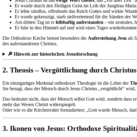
Jesus Christus ist das
ewige Wort Gottes
, das „vor aller Zeit“ 
Er wurde durch den Heiligen Geist im Leib der Jungfrau Mari
Er lebte sündlos, offenbarte das Reich Gottes und wirkte Wund
Er wurde gekreuzigt, starb stellvertretend für die Sünden der 
Am dritten Tag ist er
leibhaftig auferstanden
– ein zentrales, 
Er fuhr in den Himmel auf und wird eines Tages wiederkommen
Die Orthodoxe Kirche betont besonders die
Auferstehung Jesu
als S
des auferstandenen Christus.
🔎
Hinweis zur historischen Jesusforschung
2. Theosis – Vergöttlichung durch Christus
Ein einzigartiges Merkmal orthodoxer Theologie ist die Lehre der
The
Sie besagt, dass der Mensch durch Jesus Christus „vergöttlicht“ wird, a
Das bedeutet nicht, dass der Mensch selbst Gott wird, sondern dass er
mehr das Wesen Christi widerspiegelt.
Oder wie es die Kirchenväter formulierten: „Gott wurde Mensch, dami
3. Ikonen von Jesus: Orthodoxe Spiritualit