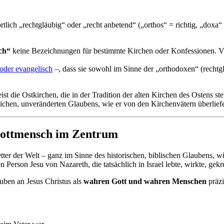
lich „rechtgläubig“ oder „recht anbetend“ („orthos“ = richtig, „doxa
ch“
keine Bezeichnungen für bestimmte Kirchen oder Konfessionen. Vie
 oder evangelisch
–, dass sie sowohl im Sinne der „orthodoxen“ (rechtgl
 die Ostkirchen, die in der Tradition der alten Kirchen des Ostens st
lichen, unveränderten Glaubens, wie er von den Kirchenvätern überlief
 Gottmensch im Zentrum
ter der Welt – ganz im Sinne des historischen, biblischen Glaubens, w
hen Person Jesu von Nazareth, die tatsächlich in Israel lebte, wirkte, ge
ben an Jesus Christus als
wahren Gott und wahren Menschen
präzi