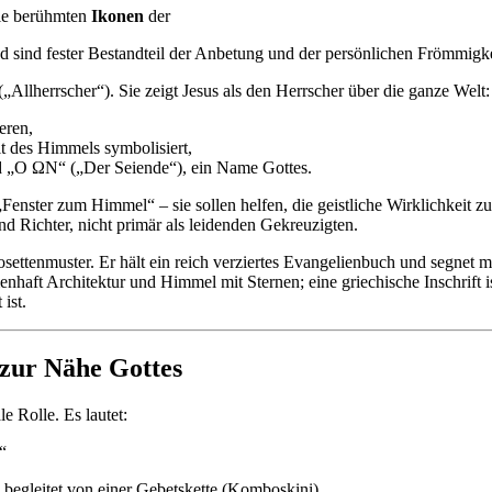
 die berühmten
Ikonen
der
d sind fester Bestandteil der Anbetung und der persönlichen Frömmigke
(„Allherrscher“). Sie zeigt Jesus als den Herrscher über die ganze Welt:
eren,
t des Himmels symbolisiert,
d „Ο ΩΝ“ („Der Seiende“), ein Name Gottes.
enster zum Himmel“ – sie sollen helfen, die geistliche Wirklichkeit zu
und Richter, nicht primär als leidenden Gekreuzigten.
 zur Nähe Gottes
le Rolle. Es lautet:
“
begleitet von einer Gebetskette (Komboskini).