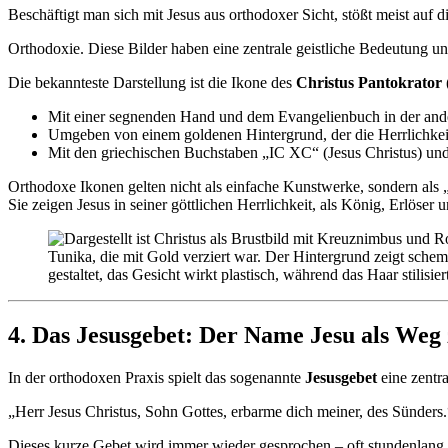
Beschäftigt man sich mit Jesus aus orthodoxer Sicht, stößt meist auf
Orthodoxie. Diese Bilder haben eine zentrale geistliche Bedeutung un
Die bekannteste Darstellung ist die Ikone des
Christus Pantokrator
Mit einer segnenden Hand und dem Evangelienbuch in der and
Umgeben von einem goldenen Hintergrund, der die Herrlichkei
Mit den griechischen Buchstaben „IC XC“ (Jesus Christus) un
Orthodoxe Ikonen gelten nicht als einfache Kunstwerke, sondern als „F
Sie zeigen Jesus in seiner göttlichen Herrlichkeit, als König, Erlöser 
4. Das Jesusgebet: Der Name Jesu als Weg
In der orthodoxen Praxis spielt das sogenannte
Jesusgebet
eine zentra
„Herr Jesus Christus, Sohn Gottes, erbarme dich meiner, des Sünders.
Dieses kurze Gebet wird immer wieder gesprochen – oft stundenlang, 