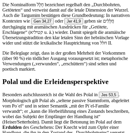
Die Nominalform חָלָל bezeichnet regelhaft den „Durchbohrten,
Getöteten“ und verweist damit auf die letale Dimension der Wurzel.
Auch die Targumim bestätigen diese Grundbedeutung: In narrativen
Kontexten wie
oder
geben sie חֲלָלִים
Gen 34,27
Jer 41,9
durchgängig mit aramäischen Ausdrücken für „Getötete,
Erschlagene“ (קטיליא u. ä.) wieder. Damit spiegelt die aramäische
Übersetzungstradition den klar letalen Sinn der hebräischen Vorlage
wider und stützt die lexikalische Hauptrichtung von חלל II.
Die Beleglage zeigt, dass in der großen Mehrheit der Vorkommen
(über 90 %) ein tödlicher Ausgang vorausgesetzt ist; metaphorische
Verwendungen („verwunden“, „erschüttern“) sind selten und
poetisch markiert.
Polal und die Erleidensperspektive
Besonders aufschlussreich ist die Wahl des Polal in
.
Jes 53,5
Morphologisch gilt Polal als „seltene passive Stammform, abgeleitet
vom Poʿel“ und in seiner Semantik „mit der Piʿel-Familie
verwandt“; er „kann die Herbeiführung eines Zustands beschreiben,
wobei das Subjekt der Empfänger der Handlung ist“
(Heiser/Setterholm). Damit liegt die Betonung im Polal auf dem
Erdulden
des Geschehens: Der Knecht wird zum Opfer einer
Handlung, die ihn in den Zustand des „Durchbohrtseins“ versetzt.