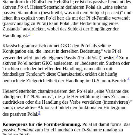
Stammform im Biblischen Hebräisch; er ist das passive Pendant des
aktiven
Poʿel
. Heiser/Setterholm definieren Polal als „eine seltene
passive Stammform (beschreibt, was mit dem Subjekt passiert)“ und
leiten ihn explizit vom Poʿel her; als mit der Piʿel‑Familie verwandt
(passiv analog zu Puʿal) kann Polal „die Herbeiführung eines
Zustands“ ausdrücken, wobei das Subjekt der Empfänger der
1
Handlung ist.
Klassisch-grammatisch ordnet GKC den Poʿel als seltene
Konjugation ein, die „meist in derselben Bedeutung“ wie Piʿel
3
verwendet wird und ein eigenes Passiv (Poʿal/Polal) besitzt.
Zum
aktiven Poʿel notiert GKC außerdem, er „bedeutet ein Suchen oder
Trachten nach der betreffenden Handlung, namentlich mit
feindseliger Tendenz“; diese Charakteristik erklärt die häufig
4
beobachtete Zielgerichtetheit der Handlung im D‑Stamm‑Bereich.
Heiser/Setterholm charakterisieren den Poʿel als „eine Variante des
häufigeren Piʿʿēl‑Stamms“, die „die Herbeiführung eines Zustands
ausdrücken oder die Handlung des Verbs verstärken (intensivieren)“
kann; diese aktive Aktionsart bildet den funktionalen Hintergrund
5
des passiven Polal.
Konsequenz für die Formbestimmung.
Polal ist damit formal das
passive Pendant
zum Poʿel innerhalb der D‑Stämme (analog zu