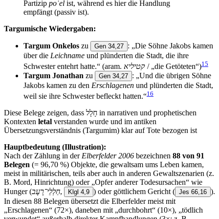
Partizip
poʿel
ist, während es hier die Handlung
empfängt (passiv ist).
Targumische Wiedergaben:
Targum Onkelos
zu
: „Die Söhne Jakobs kamen
Gen 34,27
über die
Leichname
und plünderten die Stadt, die ihre
15
Schwester entehrt hatte.“ (aram.
קטיליא
/ „die Getöteten“)
Targum Jonathan
zu
: „Und die übrigen Söhne
Gen 34,27
Jakobs kamen zu den
Erschlagenen
und plünderten die Stadt,
16
weil sie ihre Schwester befleckt hatten.“
Diese Belege zeigen, dass חָלָל in narrativen und prophetischen
Kontexten
letal
verstanden wurde und im antiken
Übersetzungsverständnis (Targumim) klar auf Tote bezogen ist
Hauptbedeutung (Illustration):
Nach der Zählung in der
Elberfelder 2006
bezeichnen
88 von 91
Belegen
(= 96,70 %) Objekte, die gewaltsam ums Leben kamen,
meist in militärischen, teils aber auch in anderen Gewaltszenarien (z.
B. Mord, Hinrichtung) oder „Opfer anderer Todesursachen“ wie
Hunger (
חַלְלֵי־רָעָב
,
) oder göttlichem Gericht
(
).
Klgl 4,9
Jes 66,16
In diesen 88 Belegen übersetzt die Elberfelder meist mit
„Erschlagenen“ (72×), daneben mit „durchbohrt“ (10×), „tödlich
verwundet“ außerhalb direkter Kampfhandlungen (3×; z. B.