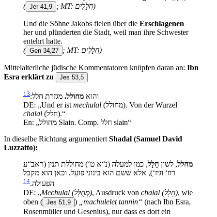
(
; MT: חֲלָלִים)
Jer 41,9
Und die Söhne Jakobs fielen über die
Erschlagenen
her und plünderten die Stadt, weil man ihre Schwester
entehrt hatte.
(
; MT: חֲלָלִים)
Gen 34,27
Mittelalterliche jüdische Kommentatoren knüpfen daran an:
Ibn
Esra erklärt zu
Jes 53,5
13
והוא
מחולל.
מגזרת חלל:
DE: „Und er ist
mechulal
(מחולל). Von der Wurzel
chalal
(חלל).“
En: „מחולל Slain. Comp. חלל slain“
In dieselbe Richtung argumentiert
Shadal (Samuel David
Luzzatto):
מחלל
, לשון
חָלָל
, כמו למעלה (נ“א ט‘) מחוללת תנין (ראב“ע
רוז‘ וגיז‘), אלא ששם הוא בינוני פועֵל, וכאן הוא מקבל
14
הפעולה.
DE: „
Mechulal
(מְחֻלָּל)
, Ausdruck von
chalal
(חָלָל)
, wie
oben
(
)
„machulelet tannin“
(nach Ibn Esra,
Jes 51,9
Rosenmüller und Gesenius), nur dass es dort ein