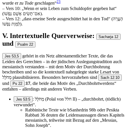
23
wurde er
zu Tode
geschlagen“
– Vers 10: „Wenn er sein Leben zum Schuldopfer gegeben hat“
(אִם־תָּשִׂים אָשָׁם נַפְשׁוֹ).
– Vers 12: „dass erseine Seele ausgeschüttet hat in den Tod“ (הֶעֱרָה
לַמָּוֶת נַפְשׁוֹ).
V. Intertextuelle Querverweise:
Sacharja 12
und
Psalm 22
gehört in ein Netz alttestamentlicher Texte, die das
Jes 53,5
Leiden des Gerechten – in der jüdischen Auslegungstradition auch
messianisch verstanden – mit dem Motiv der Durchbohrung
beschreiben und so die kontextuell nahegelegte starke Lesart von
מְחֹלָל plausibilisieren. Besonders hervorzuheben sind
Sach 12:10
und
:
17
, die beide das Motiv des „Durchbohrtwerdens“
Ps 22
entfalten – allerdings mit anderen Verben.
: מְחֹלָל (Polal von חלל II) – „durchbohrt, (tödlich)
Jes 53:5
verwundet“.
Rabbinische Texte wie bSanhedrin 98b oder Pesikta
Rabbati 36 deuten die Leidensaussagen dieses Kapitels
messianisch, teilweise mit Bezug auf den „Messias,
Sohn Joseph“.