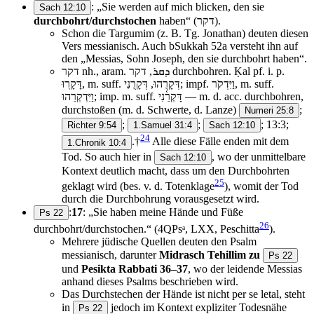
: „Sie werden auf mich blicken, den sie
Sach 12:10
durchbohrt/durchstochen
haben“ (דקר).
Schon die Targumim (z. B. Tg. Jonathan) deuten diesen
Vers messianisch. Auch bSukkah 52a versteht ihn auf
den „Messias, Sohn Joseph, den sie durchbohrt haben“.
דקר nh., aram. ܕܩܪ, דקר durchbohren. Ḳal pf. i. p.
דָּקָֽרוּ, m. suff. דְּקָרֻהוּ, דְּקָרֻנִי; impf. וַיִּדְקֹר, m. suff.
וַיִּדְקְרֵהוּ; imp. m. suff. דָּקְרֵ֫נִי — m. d. acc. durchbohren,
durchstoßen (m. d. Schwerte, d. Lanze)
;
Numeri 25:8
;
;
; 13:3;
Richter 9:54
1.Samuel 31:4
Sach 12:10
24
.†
Alle diese Fälle enden mit dem
1.Chronik 10:4
Tod. So auch hier in
, wo der unmittelbare
Sach 12:10
Kontext deutlich macht, dass um den Durchbohrten
25
geklagt wird (bes. v. d. Totenklage
), womit der Tod
durch die Durchbohrung vorausgesetzt wird.
:
17
: „Sie haben meine Hände und Füße
Ps 22
26
durchbohrt/durchstochen.“ (4QPsᵃ, LXX, Peschitta
).
Mehrere jüdische Quellen deuten den Psalm
messianisch, darunter
Midrasch Tehillim zu
Ps 22
und
Pesikta Rabbati 36–37
, wo der leidende Messias
anhand dieses Psalms beschrieben wird.
Das Durchstechen der Hände ist nicht per se letal, steht
in
jedoch im Kontext expliziter Todesnähe
Ps 22