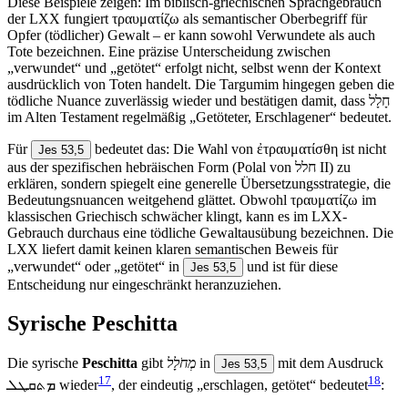
Diese Beispiele zeigen: Im biblisch-griechischen Sprachgebrauch
der LXX fungiert τραυματίζω als semantischer Oberbegriff für
Opfer (tödlicher) Gewalt – er kann sowohl Verwundete als auch
Tote bezeichnen. Eine präzise Unterscheidung zwischen
„verwundet“ und „getötet“ erfolgt nicht, selbst wenn der Kontext
ausdrücklich von Toten handelt. Die Targumim hingegen geben die
tödliche Nuance zuverlässig wieder und bestätigen damit, dass חָלָל
im Alten Testament regelmäßig „Getöteter, Erschlagener“ bedeutet.
Für
bedeutet das: Die Wahl von ἐτραυματίσθη ist nicht
Jes 53,5
aus der spezifischen hebräischen Form (Polal von חלל II) zu
erklären, sondern spiegelt eine generelle Übersetzungsstrategie, die
Bedeutungsnuancen weitgehend glättet. Obwohl τραυματίζω im
klassischen Griechisch schwächer klingt, kann es im LXX-
Gebrauch durchaus eine tödliche Gewaltausübung bezeichnen. Die
LXX liefert damit keinen klaren semantischen Beweis für
„verwundet“ oder „getötet“ in
und ist für diese
Jes 53,5
Entscheidung nur eingeschränkt heranzuziehen.
Syrische
Peschitta
Die syrische
Peschitta
gibt
מְחֹלָל
in
mit dem Ausdruck
Jes 53,5
17
18
ܡܬܩܛܠ wieder
, der eindeutig „erschlagen, getötet“ bedeutet
: