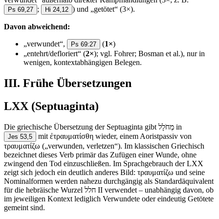
;
) und „getötet“ (3×).
Ps 69,27
Hi 24,12
Davon abweichend:
„verwundet“,
(
1×
)
Ps 69:27
„entehrt/defloriert“ (
2×
); vgl. Fohrer; Bosman et al.), nur in
wenigen, kontextabhängigen Belegen.
III. Frühe Übersetzungen
LXX (Septuaginta)
Die griechische Übersetzung der Septuaginta gibt מְחֹלָל in
mit ἐτραυματίσθη wieder, einem Aoristpassiv von
Jes 53,5
τραυματίζω („verwunden, verletzen“). Im klassischen Griechisch
bezeichnet dieses Verb primär das Zufügen einer Wunde, ohne
zwingend den Tod einzuschließen. Im Sprachgebrauch der LXX
zeigt sich jedoch ein deutlich anderes Bild: τραυματίζω und seine
Nominalformen werden nahezu durchgängig als Standardäquivalent
für die hebräische Wurzel חלל II verwendet – unabhängig davon, ob
im jeweiligen Kontext lediglich Verwundete oder eindeutig Getötete
gemeint sind.