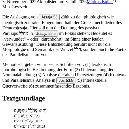
3. November 2025
Aktualisiert am
3. Juli 2026
Markus Buller
19
Min. Lesezeit
Die Auslegung von
zählt zu den philologisch wie
Jesaja 53
theologisch zentralen Fragen innerhalb der Gottesknechtlieder des
Deuterojesaja. Hier soll nun die Deutung des passiven
Partizips מְחֹלָל in
im Fokus stehen: Bedeutet es
Jesaja 53:5
„verwundet“ – oder „durchbohrt“ im Sinne einer letalen
Gewaltausübung? Diese Entscheidung berührt nicht nur die
Morphologie und Semantik der Wurzel חלל, sondern auch die Poetik
des Parallelismus im Vers.
Methodisch gehen wir in sechs Schritten vor: (1) lexikalisch-
morphologische Bestimmung der Form (2) Untersuchung der
Nominalableitung (3) Analyse der alten Übersetzungen (4) Kontext-
und Parallelismus-Analyse in
(5) Intertextuelle
Jes 53,5
Querverweise (6) zusammenfassendes Ergebnis.
Textgrundlage
וְהוּא
מְחֹלָל
מִפְּשָׁעֵנוּ
מְדֻכָּא מֵעֲוֹנֹתֵינוּ
מוּסַר שְׁלוֹמֵנוּ עָלָיו
וּבַחֲבֻרָתוֹ נִרְפָּא־לָנוּ