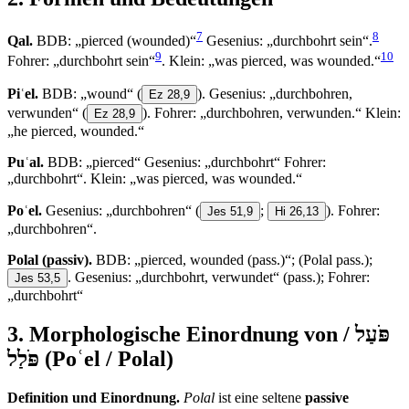
7
8
Qal.
BDB: „pierced (wounded)“
Gesenius: „durchbohrt sein“.
9
10
Fohrer: „durchbohrt sein“
. Klein: „was pierced, was wounded.“
Piʿel.
BDB: „wound“
(
). Gesenius: „durchbohren,
Ez 28,9
verwunden“
(
). Fohrer: „durchbohren, verwunden.“ Klein:
Ez 28,9
„he pierced, wounded.“
Puʿal.
BDB: „pierced“ Gesenius: „durchbohrt“ Fohrer:
„durchbohrt“. Klein: „was pierced, was wounded.“
Poʿel.
Gesenius: „durchbohren“
(
;
). Fohrer:
Jes 51,9
Hi 26,13
„durchbohren“.
Polal (passiv).
BDB: „pierced, wounded (pass.)“; (Polal pass.);
. Gesenius: „durchbohrt, verwundet“ (pass.); Fohrer:
Jes 53,5
„durchbohrt“
3. Morphologische Einordnung von פֹּעַל /
פֹּלַל (Poʿel / Polal)
Definition und Einordnung.
Polal
ist eine seltene
passive