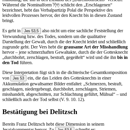
Während die Nominalform חָלָל schlicht den „Erschlagenen“
bezeichnet, hebt das Verbalpartizip Polal die Perspektive des
leidvollen Prozesses hervor, der den Knecht bis in diesen Zustand
bringt.
Es geht in
also nicht um eine sachliche Feststellung der
Jes 53,5
Verwundung bzw. des Todes, sondern um die qualitative
Darstellung der Gewalt, durch die der Knecht leidet und schließlich
zugrunde geht. Der Vers hebt die
grausame Art der Misshandlung
hervor – jene schmerzhaften Gewaltakte, durch die der Gottesknecht
„durchbohrt, zerschlagen, bestraft, gegeißelt“ wird und die ihn
bis in
den Tod
führen.
Diese Interpretation fügt sich in die dichterische Gesamtkomposition
von
ein, die das Leiden des Gottesknechts in einer
Jes 53
Akkumulation gewaltsamer Bilder entfaltet: „Schmerzen, bestraft,
geschlagen, niedergebeugt, durchbohrt, zerschlagen, Striemen,
misshandelt, abgeschnitten, zur Schlachtung geführt, Mühsal“ – und
schließlich auch der Tod selbst (V. 9. 10. 12).
Bestätigung bei Delitzsch
Bereits Franz Delitzsch hebt diese Dimension in seinem
Jesajakommentar hervor. Zu
schreibt er:
Jes 53,5