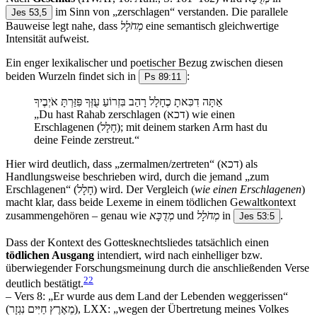
im Sinn von „zerschlagen“ verstanden. Die parallele
Jes 53,5
Bauweise legt nahe, dass
מְחֹלָל
eine semantisch gleichwertige
Intensität aufweist.
Ein enger lexikalischer und poetischer Bezug zwischen diesen
beiden Wurzeln findet sich in
:
Ps 89:11
אַתָּה דִכִּאתָ כֶחָלָל רָהַב בִּזְרוֹעַ עֻזְּךָ פִּזַּרְתָּ אֹיְבֶיךָ
„Du hast Rahab zerschlagen (דכא) wie einen
Erschlagenen (חָלָל); mit deinem starken Arm hast du
deine Feinde zerstreut.“
Hier wird deutlich, dass „zermalmen/zertreten“ (דכא) als
Handlungsweise beschrieben wird, durch die jemand „zum
Erschlagenen“ (חָלָל) wird. Der Vergleich (
wie einen Erschlagenen
)
macht klar, dass beide Lexeme in einem tödlichen Gewaltkontext
zusammengehören – genau wie
מְדֻכָּא
und
מְחֹלָל
in
.
Jes 53:5
Dass der Kontext des Gottesknechtsliedes tatsächlich einen
tödlichen Ausgang
intendiert, wird nach einhelliger bzw.
überwiegender Forschungsmeinung durch die anschließenden Verse
22
deutlich bestätigt.
– Vers 8: „Er wurde aus dem Land der Lebenden weggerissen“
(מֵאֶרֶץ חַיִּים נִגְזָר), LXX: „wegen der Übertretung meines Volkes