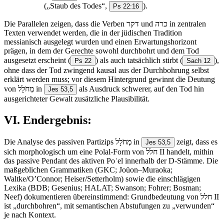
(„Staub des Todes“,
).
Ps 22:16
Die Parallelen zeigen, dass die Verben דקר und כרה in zentralen
Texten verwendet werden, die in der jüdischen Tradition
messianisch ausgelegt wurden und einen Erwartungshorizont
prägen, in dem der Gerechte sowohl durchbohrt und dem Tod
ausgesetzt erscheint
(
) als auch tatsächlich stirbt
(
),
Ps 22
Sach 12
ohne dass der Tod zwingend kausal aus der Durchbohrung selbst
erklärt werden muss; vor diesem Hintergrund gewinnt die Deutung
von מְחֹלָל in
als Ausdruck schwerer, auf den Tod hin
Jes 53,5
ausgerichteter Gewalt zusätzliche Plausibilität.
VI. Endergebnis:
Die Analyse des passiven Partizips מְחֹלָל in
zeigt, dass es
Jes 53,5
sich morphologisch um eine Polal-Form von חלל II handelt, mithin
das passive Pendant des aktiven Poʿel innerhalb der D-Stämme. Die
maßgeblichen Grammatiken (GKC; Joüon–Muraoka;
Waltke/O’Connor; Heiser/Setterholm) sowie die einschlägigen
Lexika (BDB; Gesenius; HALAT; Swanson; Fohrer; Bosman;
Neef) dokumentieren übereinstimmend: Grundbedeutung von חלל II
ist „durchbohren“, mit semantischen Abstufungen zu „verwunden“
je nach Kontext.