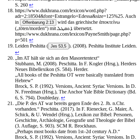
S. 260
↩︎
https://www.dukhrana.com/lexicon/word.php?
adr=2:18504&font=Estrangelo+Edessa&size=125%25. Auch
in
wird das griechische ἀποκτείνω
Offenbarung 2:13
(„töten/morden“) mit ܐܬܩܛܠ übersetzt.
https://www.dukhrana.com/lexicon/PayneSmith/page.php?
p=501
↩︎
Leiden Peshitta
(
). (2008). Peshitta Institute Leiden.
Jes 53,5
↩︎
„Im AT hält sie sich an den Masoretentext“
Stubhann, M. (2008). Peschitta. In F. Kogler (Hrsg.), Herders
Neues Bibellexikon (S. 584). Herder.
„All books of the Peshitta OT were basically translated from
Hebrew“
Brock, S. P. (1992). Versions, Ancient: Syriac Versions. In D.
N. Freedman (Hrsg.), The Anchor Yale Bible Dictionary (Bd.
6, S. 794). Doubleday.
↩︎
„Die P. des AT war bereits gegen Ende des 2. Jh. n.Chr.
vorhanden.“ Peschitta. (2017). In F. Rienecker, G. Maier, A.
Schick, & U. Wendel (Hrsg.), Lexikon zur Bibel: Personen,
Geschichte, Archäologie, Geografie und Theologie der Bibel
(3. Auflage, S. 903). SCM R. Brockhaus.
„Perhaps most books date from 1st–2d century A.D.“
Brock, S. P. (1992). Versions, Ancient: Syriac Versions. In D.