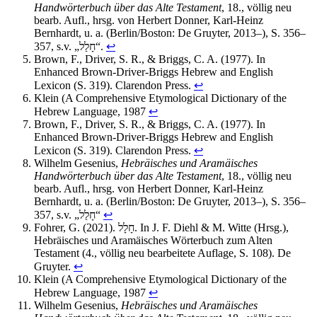
Handwörterbuch über das Alte Testament
, 18., völlig neu
bearb. Aufl., hrsg. von Herbert Donner, Karl-Heinz
Bernhardt, u. a. (Berlin/Boston: De Gruyter, 2013–), S. 356–
357, s.v. „חָלַל“.
↩︎
Brown, F., Driver, S. R., & Briggs, C. A. (1977). In
Enhanced Brown-Driver-Briggs Hebrew and English
Lexicon (S. 319). Clarendon Press.
↩︎
Klein (A Comprehensive Etymological Dictionary of the
Hebrew Language, 1987
↩︎
Brown, F., Driver, S. R., & Briggs, C. A. (1977). In
Enhanced Brown-Driver-Briggs Hebrew and English
Lexicon (S. 319). Clarendon Press.
↩︎
Wilhelm Gesenius,
Hebräisches und Aramäisches
Handwörterbuch über das Alte Testament
, 18., völlig neu
bearb. Aufl., hrsg. von Herbert Donner, Karl-Heinz
Bernhardt, u. a. (Berlin/Boston: De Gruyter, 2013–), S. 356–
357, s.v. „חָלַל“
↩︎
Fohrer, G. (2021). חָלָל. In J. F. Diehl & M. Witte (Hrsg.),
Hebräisches und Aramäisches Wörterbuch zum Alten
Testament (4., völlig neu bearbeitete Auflage, S. 108). De
Gruyter.
↩︎
Klein (A Comprehensive Etymological Dictionary of the
Hebrew Language, 1987
↩︎
Wilhelm Gesenius,
Hebräisches und Aramäisches