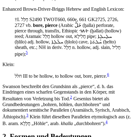
Enhanced Brown-Driver-Briggs Hebrew and English Lexicon:
†I. חָלַל S2490 TWOT660, 660e, 661 GK2725, 2726,
2727 vb.
bore, pierce
(Arabic خَلَّ (ḫalla) perforate,
pierce through, transfix, Ethiopic ኅለት (ḫəllat) (hollow)
reed; Aramaic חֲלַל hollow out, חֲלִילָא pipe; ܚܠܻܝܠܴܐ
(ḥlilo) adj. hollow, ܚܠܳܠܴܐ (ḥlolo) cave, ܚܶܠܬܳܐ (ḥelto)
sheath, etc.; NH in deriv. חָלָל n. hollow, adj. slain, חָלִיל
5
pipe);
Klein:
6
חלל III to be hollow, to hollow out, bore, pierce.
Swanson beschreibt den Grundsinn als „pierce“, d. h. das
Eindringen eines scharfen Gegenstands in den Körper, mit
2
Resultaten von Verletzung bis Tod.
Gesenius bietet als
Grundbedeutungen „bohren, höhlen, durchbohren“ und
dokumentiert semitische Parallelen (Aramäisch, Syrisch, Arabisch,
3
Äthiopisch).
Klein führt dieselben Parallelen etymologisch aus (z.
4
B. aram. חֲלָלָא „Höhle“, arab.
khalla
„durchbohren“).
2. Formen und Bedeutungen