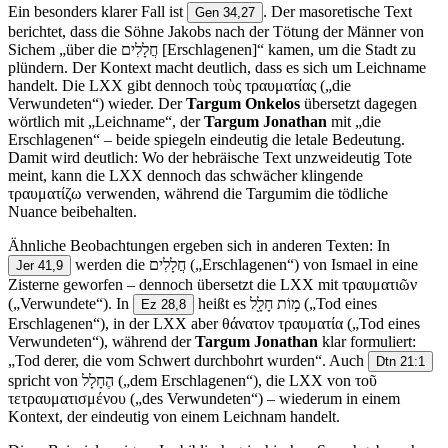
Ein besonders klarer Fall ist
. Der masoretische Text
Gen 34,27
berichtet, dass die Söhne Jakobs nach der Tötung der Männer von
Sichem „über die חֲלָלִים [Erschlagenen]“ kamen, um die Stadt zu
plündern. Der Kontext macht deutlich, dass es sich um Leichname
handelt. Die LXX gibt dennoch τοὺς τραυματίας („die
Verwundeten“) wieder. Der
Targum Onkelos
übersetzt dagegen
wörtlich mit „Leichname“, der
Targum Jonathan
mit „die
Erschlagenen“ – beide spiegeln eindeutig die letale Bedeutung.
Damit wird deutlich: Wo der hebräische Text unzweideutig Tote
meint, kann die LXX dennoch das schwächer klingende
τραυματίζω verwenden, während die Targumim die tödliche
Nuance beibehalten.
Ähnliche Beobachtungen ergeben sich in anderen Texten: In
werden die חֲלָלִים („Erschlagenen“) von Ismael in eine
Jer 41,9
Zisterne geworfen – dennoch übersetzt die LXX mit τραυματιῶν
(„Verwundete“). In
heißt es מ֥וֹת חָלָ֖ל („Tod eines
Ez 28,8
Erschlagenen“), in der LXX aber θάνατον τραυματία („Tod eines
Verwundeten“), während der
Targum Jonathan
klar formuliert:
„Tod derer, die vom Schwert durchbohrt wurden“. Auch
Dtn 21:1
spricht von הֶחָלָל („dem Erschlagenen“), die LXX von τοῦ
τετραυματισμένου („des Verwundeten“) – wiederum in einem
Kontext, der eindeutig von einem Leichnam handelt.