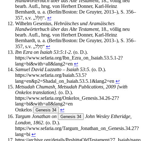
Handwörterbuch über das Alte Testament
, 18., völlig neu
bearb. Aufl., hrsg. von Herbert Donner, Karl-Heinz
Bernhardt, u. a. (Berlin/Boston: De Gruyter, 2013–), S. 356–
357, s.v. „חָלַל“.
↩︎
Wilhelm Gesenius,
Hebräisches und Aramäisches
Handwörterbuch über das Alte Testament
, 18., völlig neu
bearb. Aufl., hrsg. von Herbert Donner, Karl-Heinz
Bernhardt, u. a. (Berlin/Boston: De Gruyter, 2013–), S. 356–
357, s.v. „חָלַל“
↩︎
Ibn Ezra on Isaiah 53:5:1-2
. (o. D.).
https://www.sefaria.org/Ibn_Ezra_on_Isaiah.53.5.1-2?
lang=bi&with=all&lang2=en
↩︎
Samuel David Luzzatto – Isaiah 53:5
. (o. D.).
https://www.sefaria.org/Isaiah.53.5?
lang=en&p2=Shadal_on_Isaiah.53.5.1&lang2=en
↩︎
Metsudah Chumash, Metsudah Publications, 2009 [with
Onkelos translation]
. (o. D.).
https://www.sefaria.org/Onkelos_Genesis.34.26-27?
lang=bi&with=all&lang2=en
Onkelos
↩︎
Genesis 34
Targum Jonathan on
John Wesley Etheridge,
Genesis 34
London, 1862
. (o. D.).
https://www.sefaria.org/Targum_Jonathan_on_Genesis.34.27?
lang=bi
↩︎
https://archive.org/details/PeshittaOldTestament/27_Isaiah/