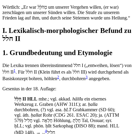
Wörtlich: „Er war
מְחֹלָל
um unserer Vergehen willen, (er war)
zerschlagen um unserer Sünden willen. Die Strafe zu unserem
Frieden lag auf ihm, und durch seine Striemen wurde uns Heilung.“
I. Lexikalisch-morphologischer Befund zu
חלל II
1. Grundbedeutung und Etymologie
Die Lexika trennen übereinstimmend חלל I („entweihen, lösen“) von
1
. Für חלל II (Klein führt es als חלל III) wird durchgehend als
חלל II
2
3
Basiskonzept bohren, höhlen
, durchbohren
angegeben.
Gesenius in der 18. Auflage:
חָלַל
II HLL
mhe.; vgl. akkad.
hālı̄lu
ein eisernes
Werkzeug z. Graben (AHW 311f.); ar.
ḥalla
durchbohren, (?) vgl. asa.
ḥLT
Grabkammer (SD 60);
vgl. äth.
ḥallat
Rohr (CDG 261. ESAC 20); ja. (ATTM
579) חֲלִיל vgl. חֶלְאָה Höhlung, חֶלְתָּ Tal, Ossuar; syr.
ḥLL; vgl. phön. ḥllt Sarkophag (DISO 88); mand. HLL
4
(MD 148). → חָלִיל₂.