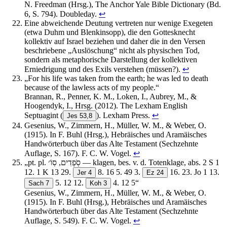
N. Freedman (Hrsg.), The Anchor Yale Bible Dictionary (Bd.
6, S. 794). Doubleday.
↩︎
Eine abweichende Deutung vertreten nur wenige Exegeten
(etwa Duhm und Blenkinsopp), die den Gottesknecht
kollektiv auf Israel beziehen und daher die in den Versen
beschriebene „Auslöschung“ nicht als physischen Tod,
sondern als metaphorische Darstellung der kollektiven
Erniedrigung und des Exils verstehen (müssen?).
↩︎
„For his life was taken from the earth; he was led to death
because of the lawless acts of my people.“
Brannan, R., Penner, K. M., Loken, I., Aubrey, M., &
Hoogendyk, I., Hrsg. (2012). The Lexham English
Septuagint
(
). Lexham Press.
↩︎
Jes 53,8
Gesenius, W., Zimmern, H., Müller, W. M., & Weber, O.
(1915). In F. Buhl (Hrsg.), Hebräisches und Aramäisches
Handwörterbuch über das Alte Testament (Sechzehnte
Auflage, S. 167). F. C. W. Vogel.
↩︎
„pt. pl. סֹֽפְדִים, סֽוֹ׳ — klagen, bes. v. d. Totenklage, abs. 2 S 1
12. 1 K 13 29.
8. 16 5. 49 3.
16. 23. Jo 1 13.
Jer 4
Ez 24
5. 12 12.
4. 12 5“
Sach 7
Koh 3
Gesenius, W., Zimmern, H., Müller, W. M., & Weber, O.
(1915). In F. Buhl (Hrsg.), Hebräisches und Aramäisches
Handwörterbuch über das Alte Testament (Sechzehnte
Auflage, S. 549). F. C. W. Vogel.
↩︎