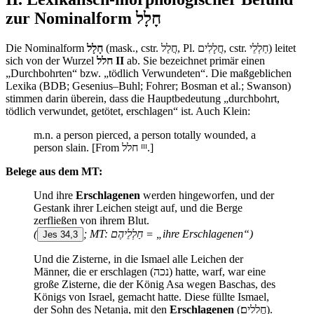
zur Nominalform
חָלָל
Die Nominalform
חָלָל
(mask., cstr. חֲלַל, Pl. חֲלָלִים, cstr. חַלְלֵי) leitet
sich von der Wurzel
חלל II
ab. Sie bezeichnet primär einen
„Durchbohrten“ bzw. „tödlich Verwundeten“. Die maßgeblichen
Lexika (BDB; Gesenius–Buhl; Fohrer; Bosman et al.; Swanson)
stimmen darin überein, dass die Hauptbedeutung „durchbohrt,
tödlich verwundet, getötet, erschlagen“ ist. Auch Klein:
m.n. a person pierced, a person totally wounded, a
person slain. [From חלל ᴵᴵᴵ.]
Belege aus dem MT:
Und ihre
Erschlagenen
werden hingeworfen, und der
Gestank ihrer Leichen steigt auf, und die Berge
zerfließen von ihrem Blut.
(
; MT: חַלְלֵיהֶם = „ihre Erschlagenen“)
Jes 34,3
Und die Zisterne, in die Ismael alle Leichen der
Männer, die er erschlagen (נכה) hatte, warf, war eine
große Zisterne, die der König Asa wegen Baschas, des
Königs von Israel, gemacht hatte. Diese füllte Ismael,
der Sohn des Netanja, mit den
Erschlagenen
(חֲלָלִֽים׃).