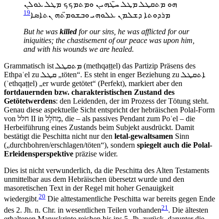
ܗܘ ܡܬܩܛܠ ܡܛܠ ܚ̈ܛܗܝܢ ܘܡܬܡܟܟ ܡܛܠ ܥܘܠܢ
19
ܡܪܕܘܬܐ ܕܫܠܡܢ ܥܠܘܗܝ ܘܒܫܘܡ̈ܬܗ ܢܬܐܣܐ
But he was
killed
for our sins, he was afflicted for our
iniquities; the chastisement of our peace was upon him,
and with his wounds we are healed.
Grammatisch ist ܡܬܩܛܠ (methqaṭṭel) das Partizip Präsens des
Ethpaʿel zu ܩܛܠ „töten“. Es steht in enger Beziehung zu ܐܬܩܛܠ
(ʾethqaṭṭel) „er wurde getötet“ (Perfekt), markiert aber den
fortdauernden bzw. charakteristischen Zustand des
Getötetwerdens
: den Leidenden, der im Prozess der Tötung steht.
Genau diese aspektuelle Sicht entspricht der hebräischen Polal-Form
von חלל II in מְחֹלָל, die – als passives Pendant zum Poʿel – die
Herbeiführung eines Zustands beim Subjekt ausdrückt. Damit
bestätigt die Peschitta nicht nur den
letal-gewaltsamen
Sinn
(„durchbohren/erschlagen/töten“), sondern
spiegelt auch die Polal-
Erleidensperspektive
präzise wider.
Dies ist nicht verwunderlich, da die Peschitta des Alten Testaments
unmittelbar aus dem Hebräischen übersetzt wurde und den
masoretischen Text in der Regel mit hoher Genauigkeit
20
wiedergibt.
Die alttestamentliche Peschitta war bereits gegen Ende
21
des 2. Jh. n. Chr. in wesentlichen Teilen vorhanden
. Die ältesten
erhaltenen Manuskripte reichen bis ins 5. Jh. zurück, darunter die