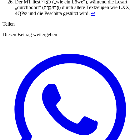
Der MT liest כָּאֲרִי („wie ein Löwe“), während die Lesart
„durchbohrt“ (כָּרוּ/כָּרָה) durch ältere Textzeugen wie LXX,
4QPsᵃ und die Peschitta gestützt wird.
↩︎
Teilen
Diesen Beitrag weitergeben