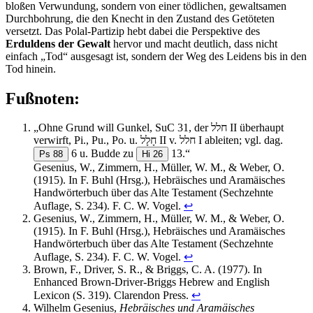
bloßen Verwundung, sondern von einer tödlichen, gewaltsamen
Durchbohrung, die den Knecht in den Zustand des Getöteten
versetzt. Das Polal-Partizip hebt dabei die Perspektive des
Erduldens der Gewalt
hervor und macht deutlich, dass nicht
einfach „Tod“ ausgesagt ist, sondern der Weg des Leidens bis in den
Tod hinein.
Fußnoten:
„Ohne Grund will Gunkel, SuC 31, der חלל II überhaupt
verwirft, Pi., Pu., Po. u. חָלָל II v. חלל I ableiten; vgl. dag.
6 u. Budde zu
13.“
Ps 88
Hi 26
Gesenius, W., Zimmern, H., Müller, W. M., & Weber, O.
(1915). In F. Buhl (Hrsg.), Hebräisches und Aramäisches
Handwörterbuch über das Alte Testament (Sechzehnte
Auflage, S. 234). F. C. W. Vogel.
↩︎
Gesenius, W., Zimmern, H., Müller, W. M., & Weber, O.
(1915). In F. Buhl (Hrsg.), Hebräisches und Aramäisches
Handwörterbuch über das Alte Testament (Sechzehnte
Auflage, S. 234). F. C. W. Vogel.
↩︎
Brown, F., Driver, S. R., & Briggs, C. A. (1977). In
Enhanced Brown-Driver-Briggs Hebrew and English
Lexicon (S. 319). Clarendon Press.
↩︎
Wilhelm Gesenius,
Hebräisches und Aramäisches