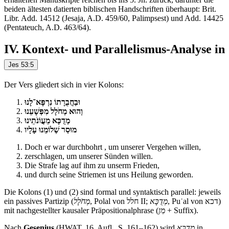
beiden ältesten datierten biblischen Handschriften überhaupt: Brit.
Libr. Add. 14512 (Jesaja, A.D. 459/60, Palimpsest) und Add. 14425
(Pentateuch, A.D. 463/64).
I
V. Kontext- und Parallelismus-Analyse in
Jes 53:5
Der Vers gliedert sich in vier Kolons:
וּבַחֲבֻרָתוֹ נִרְפָּא־לָנוּ
וְהוּא מְחֹלָל מִפְּשָׁעֵנוּ
מְדֻכָּא מֵעֲוֹנֹתֵינוּ
מוּסַר שְׁלוֹמֵנוּ עָלָיו
Doch er war durchbohrt , um unserer Vergehen willen,
zerschlagen, um unserer Sünden willen.
Die Strafe lag auf ihm zu unserm Frieden,
und durch seine Striemen ist uns Heilung geworden.
Die Kolons (1) und (2) sind formal und syntaktisch parallel: jeweils
ein passives Partizip (
מְחֹלָל
, Polal von חלל II;
מְדֻכָּא
, Puʿal von דכא)
mit nachgestellter kausaler Präpositionalphrase (
מִן
+ Suffix).
Nach
Gesenius
(HWAT, 16. Aufl., S. 161–162) wird
מְדֻכָּא
in