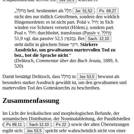
„מְחֹלָל bed. bestimmter als חָלָל
.
Jer. 51,52
Ps. 69,27
nicht den nur tödlich Getroffenen, sondern den wirklich
Hingemordeten: es ist nicht part. Polal v. חִיל: in Sich
winden vor Schmerz versetzt (Hölem.), sondern part.
Poal v. חלל: durchbohrt, transfossus (Passiv v. מְחֹלֵל
51,9 vgl. das passive מִנֹּאָץ 52,5). Bei
Sach. 12,10
steht dafür in gleichem Sinne דקר.
Stärkere
Ausdrücke, um gewaltsamen martervollen Tod zu
bez., bot die Sprache nicht
.“
(Delitzsch,
Commentar über das Buch Jesaia
, 1889, S.
520)
Damit bestätigt Delitzsch, dass מְחֹלָל in
bewusst als
Jes 53,5
besonders starker Ausdruck gewählt ist, um den gewaltsamen und
martervollen Tod des Gottesknechts zu beschreiben.
Zusammenfassung
Im Licht der lexikalischen und morphologischen Befunde, der
semantischen Distribution, der Nominalableitung, der Parallelstellen
(
;
;
) sowie der alten Übersetzungen
Ps 89,11
Sach 12,10
Ps 22
ergibt sich:
spricht sehr wahrscheinlich nicht von einer
Jes 53,5