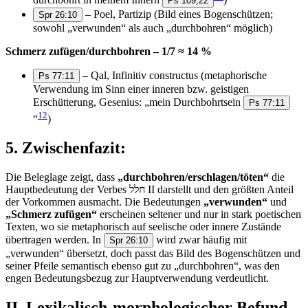
Ps 109,22
– Poel, Partizip (Bild eines Bogenschützen;
Spr 26:10
sowohl „verwunden“ als auch „durchbohren“ möglich)
Schmerz zufügen/durchbohren – 1/7 ≈ 14 %
– Qal, Infinitiv constructus (metaphorische
Ps 77:11
Verwendung im Sinn einer inneren bzw. geistigen
Erschütterung, Gesenius: „mein Durchbohrtsein
Ps 77:11
12
“
)
5.
Zwischenfazit:
Die Beleglage zeigt, dass
„durchbohren/erschlagen/töten“
die
Hauptbedeutung der Verbes חלל II darstellt und den größten Anteil
der Vorkommen ausmacht. Die Bedeutungen
„verwunden“
und
„Schmerz zufügen“
erscheinen seltener und nur in stark poetischen
Texten, wo sie metaphorisch auf seelische oder innere Zustände
übertragen werden. In
wird zwar häufig mit
Spr 26:10
„verwunden“ übersetzt, doch passt das Bild des Bogenschützen und
seiner Pfeile semantisch ebenso gut zu „durchbohren“, was den
engen Bedeutungsbezug zur Hauptverwendung verdeutlicht.
II. Lexikalisch-morphologischer Befund