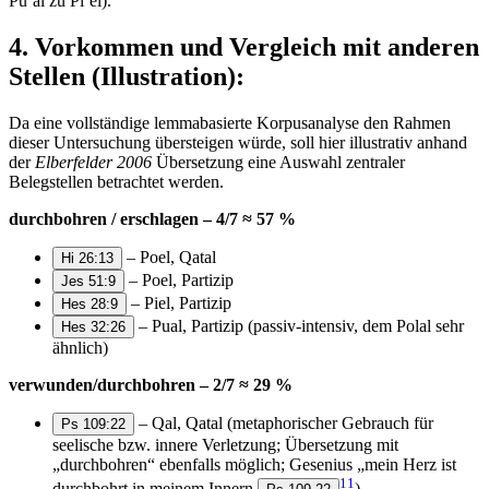
Puʿal zu Piʿel).
4. Vorkommen und Vergleich mit anderen
Stellen (Illustration):
Da eine vollständige lemmabasierte Korpusanalyse den Rahmen
dieser Untersuchung übersteigen würde, soll hier illustrativ anhand
der
Elberfelder 2006
Übersetzung eine Auswahl zentraler
Belegstellen betrachtet werden.
durchbohren / erschlagen – 4/7 ≈ 57 %
– Poel, Qatal
Hi 26:13
– Poel, Partizip
Jes 51:9
– Piel, Partizip
Hes 28:9
– Pual, Partizip (passiv-intensiv, dem Polal sehr
Hes 32:26
ähnlich)
verwunden/durchbohren – 2/7 ≈ 29 %
– Qal, Qatal (metaphorischer Gebrauch für
Ps 109:22
seelische bzw. innere Verletzung; Übersetzung mit
„durchbohren“ ebenfalls möglich; Gesenius „mein Herz ist
11
durchbohrt in meinem Innern
)