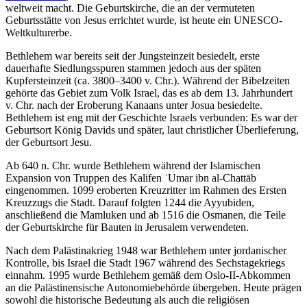
weltweit macht. Die Geburtskirche, die an der vermuteten
Geburtsstätte von Jesus errichtet wurde, ist heute ein UNESCO-
Weltkulturerbe.
Bethlehem war bereits seit der Jungsteinzeit besiedelt, erste
dauerhafte Siedlungsspuren stammen jedoch aus der späten
Kupfersteinzeit (ca. 3800–3400 v. Chr.). Während der Bibelzeiten
gehörte das Gebiet zum Volk Israel, das es ab dem 13. Jahrhundert
v. Chr. nach der Eroberung Kanaans unter Josua besiedelte.
Bethlehem ist eng mit der Geschichte Israels verbunden: Es war der
Geburtsort König Davids und später, laut christlicher Überlieferung,
der Geburtsort Jesu.
Ab 640 n. Chr. wurde Bethlehem während der Islamischen
Expansion von Truppen des Kalifen ʿUmar ibn al-Chattāb
eingenommen. 1099 eroberten Kreuzritter im Rahmen des Ersten
Kreuzzugs die Stadt. Darauf folgten 1244 die Ayyubiden,
anschließend die Mamluken und ab 1516 die Osmanen, die Teile
der Geburtskirche für Bauten in Jerusalem verwendeten.
Nach dem Palästinakrieg 1948 war Bethlehem unter jordanischer
Kontrolle, bis Israel die Stadt 1967 während des Sechstagekriegs
einnahm. 1995 wurde Bethlehem gemäß dem Oslo-II-Abkommen
an die Palästinensische Autonomiebehörde übergeben. Heute prägen
sowohl die historische Bedeutung als auch die religiösen