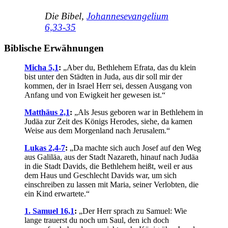
Die Bibel,
Johannesevangelium
6,33-35
Biblische Erwähnungen
Micha 5,1
:
„Aber du, Bethlehem Efrata, das du klein
bist unter den Städten in Juda, aus dir soll mir der
kommen, der in Israel Herr sei, dessen Ausgang von
Anfang und von Ewigkeit her gewesen ist.“
Matthäus 2,1
:
„Als Jesus geboren war in Bethlehem in
Judäa zur Zeit des Königs Herodes, siehe, da kamen
Weise aus dem Morgenland nach Jerusalem.“
Lukas 2,4-7
:
„Da machte sich auch Josef auf den Weg
aus Galiläa, aus der Stadt Nazareth, hinauf nach Judäa
in die Stadt Davids, die Bethlehem heißt, weil er aus
dem Haus und Geschlecht Davids war, um sich
einschreiben zu lassen mit Maria, seiner Verlobten, die
ein Kind erwartete.“
1. Samuel 16,1
:
„Der Herr sprach zu Samuel: Wie
lange trauerst du noch um Saul, den ich doch