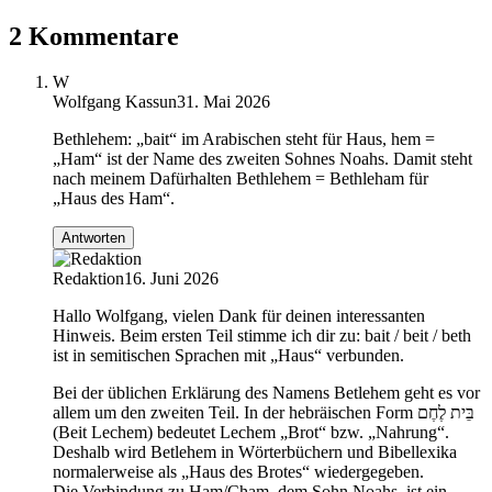
2 Kommentare
W
Wolfgang Kassun
31. Mai 2026
Bethlehem: „bait“ im Arabischen steht für Haus, hem =
„Ham“ ist der Name des zweiten Sohnes Noahs. Damit steht
nach meinem Dafürhalten Bethlehem = Bethleham für
„Haus des Ham“.
Antworten
Redaktion
16. Juni 2026
Hallo Wolfgang, vielen Dank für deinen interessanten
Hinweis. Beim ersten Teil stimme ich dir zu: bait / beit / beth
ist in semitischen Sprachen mit „Haus“ verbunden.
Bei der üblichen Erklärung des Namens Betlehem geht es vor
allem um den zweiten Teil. In der hebräischen Form בֵּית לֶחֶם
(Beit Lechem) bedeutet Lechem „Brot“ bzw. „Nahrung“.
Deshalb wird Betlehem in Wörterbüchern und Bibellexika
normalerweise als „Haus des Brotes“ wiedergegeben.
Die Verbindung zu Ham/Cham, dem Sohn Noahs, ist ein