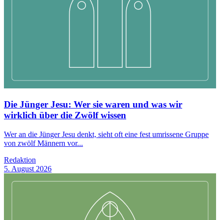
Die Jünger Jesu: Wer sie waren und was wir
wirklich über die Zwölf wissen
Wer an die Jünger Jesu denkt, sieht oft eine fest umrissene Gruppe
von zwölf Männern vor...
Redaktion
5. August 2026