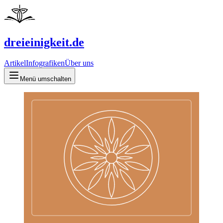
dreieinigkeit.de
Artikel
Infografiken
Über uns
Menü umschalten